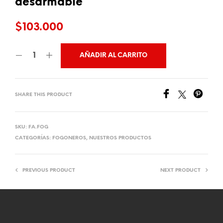
desarmable
$
103.000
AÑADIR AL CARRITO
SHARE THIS PRODUCT
SKU:
FA.FOG
CATEGORÍAS:
FOGONEROS
,
NUESTROS PRODUCTOS
PREVIOUS PRODUCT
NEXT PRODUCT