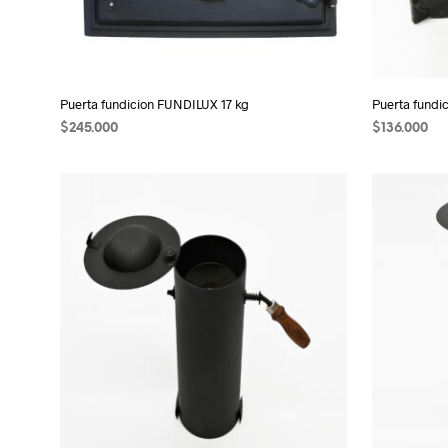
Puerta fundicion FUNDILUX 17 kg
Puerta fund
$
245.000
$
136.000
AÑADIR AL CARRITO
AÑADIR AL