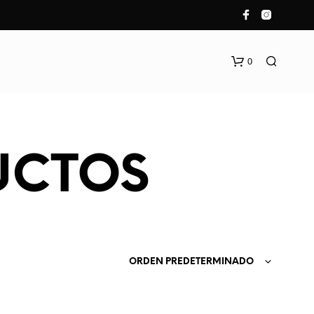
0
UCTOS
N
O
H
ORDEN PREDETERMINADO
A
Y
P
R