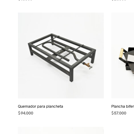
AÑADIR AL CARRITO
AÑADIR AL
Quemador para plancheta
Plancha bifer
$
94.000
$
57.000
AÑADIR AL CARRITO
AÑADIR AL