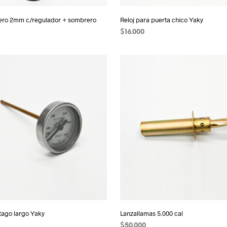
ero 2mm c/regulador + sombrero
Reloj para puerta chico Yaky
$
16.000
 CARRITO
AÑADIR AL CARRITO
stago largo Yaky
Lanzallamas 5.000 cal
$
50.000