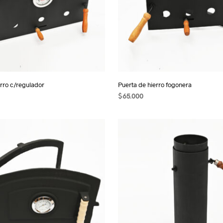
erro c/regulador
Puerta de hierro fogonera
$
65.000
 CARRITO
AÑADIR AL CARRITO