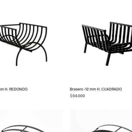
 mm H. REDONDO
Brasero -12 mm H. CUADRADO
$
54.000
 CARRITO
AÑADIR AL CARRITO