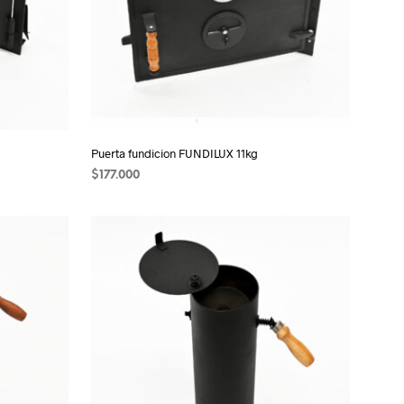
Puerta fundicion FUNDILUX 11kg
$
177.000
AÑADIR AL CARRITO