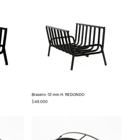
O
D
U
C
T
O
S
E
N
E
L
C
A
R
R
I
Brasero -12 mm H. REDONDO
T
$
48.000
O
AÑADIR AL CARRITO
.