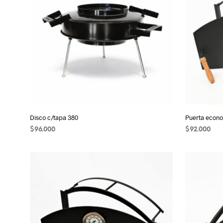
Disco c/tapa 380
Puerta econ
$
96.000
$
92.000
AÑADIR AL CARRITO
AÑADIR AL