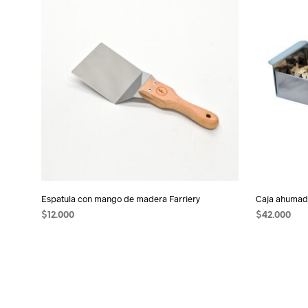
Espatula con mango de madera Farriery
Caja ahumad
$
12.000
$
42.000
AÑADIR AL CARRITO
AÑADIR AL