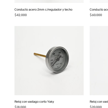
Conducto acero 2mm c/regulador y techo
Conducto ac
$
42.000
$
60.000
AÑADIR AL CARRITO
AÑADIR AL
Reloj con vastago corto Yaky
Reloj con va
$
18.000
$
20.000