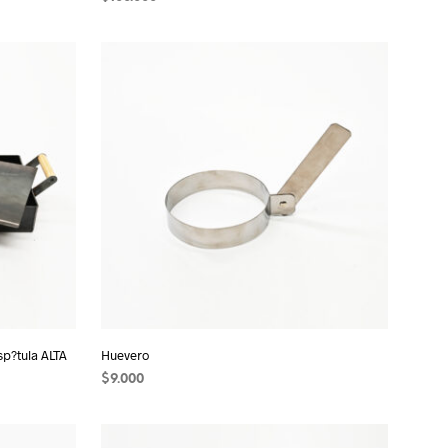
AÑADIR AL CARRITO
sp?tula ALTA
Huevero
$
9.000
AÑADIR AL CARRITO