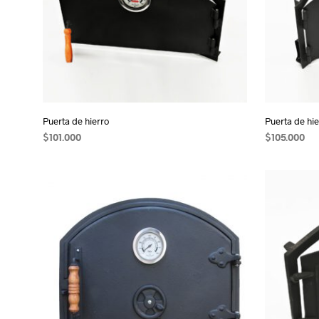
Puerta de hierro
Puerta de hi
$
101.000
$
105.000
AÑADIR AL CARRITO
AÑADIR AL