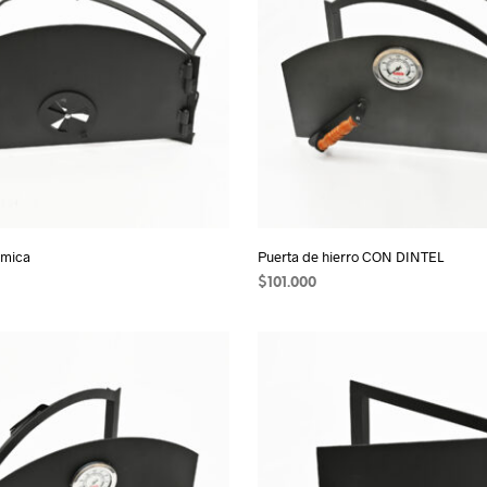
omica
Puerta de hierro CON DINTEL
$
101.000
 CARRITO
AÑADIR AL CARRITO