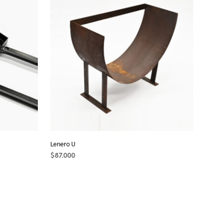
Lenero U
$
87.000
AÑADIR AL CARRITO