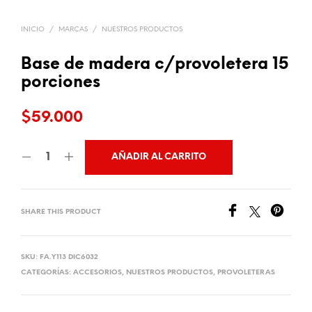
INICIO
/
MARCAS
/
NUESTROS PRODUCTOS
Base de madera c/provoletera 15
porciones
$
59.000
AÑADIR AL CARRITO
SHARE THIS PRODUCT
SKU:
FA.Y113 DIC6032
CATEGORÍAS:
ACCESORIOS
,
NUESTROS PRODUCTOS
,
PROVOLETERAS