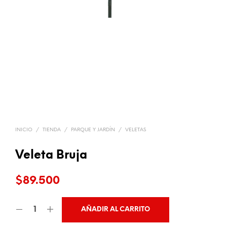
INICIO
/
TIENDA
/
PARQUE Y JARDÍN
/
VELETAS
Veleta Bruja
$
89.500
AÑADIR AL CARRITO