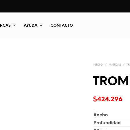
RCAS
AYUDA
CONTACTO
INICIO
/
MARCAS
/
T
TROME
$
424.296
Ancho
Profundidad