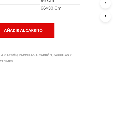
96 Cm
O
66×30 Cm
D
U
C
T
O
AÑADIR AL CARRITO
S
E
N
E
S A CARBÓN
,
PARRILLAS A CARBÓN
,
PARRILLAS Y
L
,
TROMEN
C
A
R
R
I
T
O
.