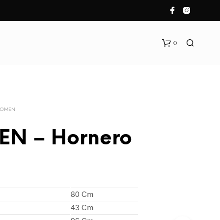
0
ROMEN
N – Hornero
N
O
H
A
80 Cm
Y
43 Cm
P
R