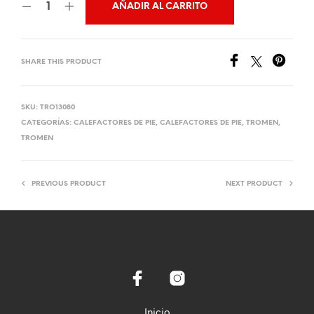
AÑADIR AL CARRITO
SHARE THIS PRODUCT
SKU:
TRO13080
CATEGORÍAS:
CALEFACTORES DE PIE
,
CALEFACTORES DE PIE
,
TROMEN
,
TROMEN
PREVIOUS PRODUCT
NEXT PRODUCT
Inicio