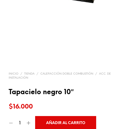
INICIO
/
TIENDA
/
CALEFACCIÓN DOBLE COMBUSTIÓN
/
ACC. DE
INSTALACIÓN
Tapacielo negro 10″
$
16.000
AÑADIR AL CARRITO