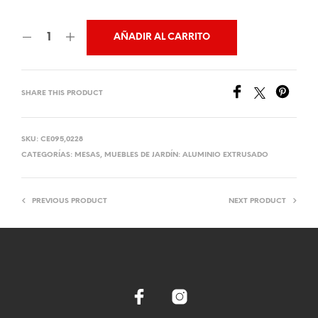
AÑADIR AL CARRITO
SHARE THIS PRODUCT
SKU:
CE095,0228
CATEGORÍAS:
MESAS
,
MUEBLES DE JARDÍN: ALUMINIO EXTRUSADO
PREVIOUS PRODUCT
NEXT PRODUCT