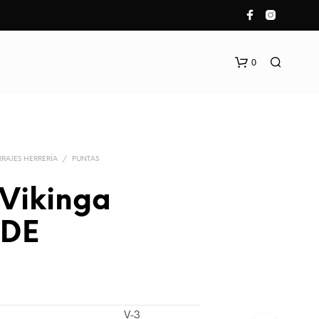
0
RAJES HERRERÍA
/
PUNTAS
 Vikinga
DE
N
O
H
A
Y
P
V-3
R