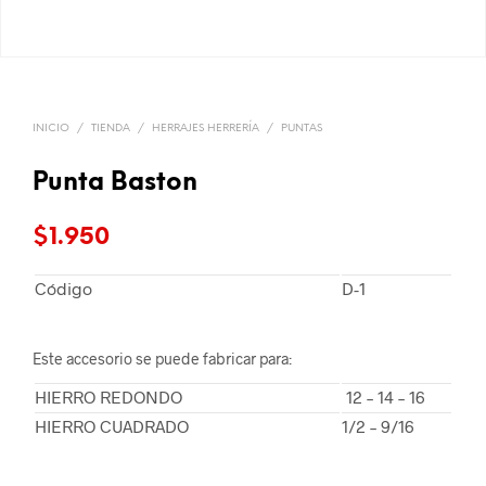
INICIO
/
TIENDA
/
HERRAJES HERRERÍA
/
PUNTAS
Punta Baston
$
1.950
Código
D-1
Este accesorio se puede fabricar para:
HIERRO REDONDO
12 – 14 – 16
HIERRO CUADRADO
1/2 – 9/16