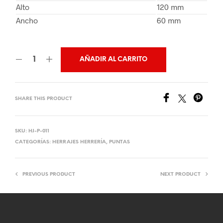
Alto
120 mm
Ancho
60 mm
AÑADIR AL CARRITO
SHARE THIS PRODUCT
SKU:
HJ-P-011
CATEGORÍAS:
HERRAJES HERRERÍA
,
PUNTAS
PREVIOUS PRODUCT
NEXT PRODUCT