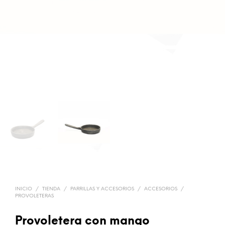
INICIO
/
TIENDA
/
PARRILLAS Y ACCESORIOS
/
ACCESORIOS
/
PROVOLETERAS
Provoletera con mango