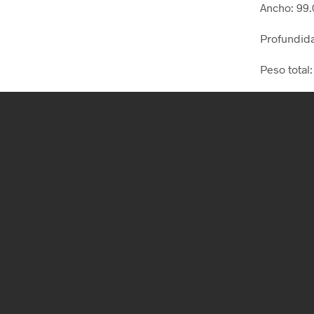
Ancho:
99.
Profundid
Peso total