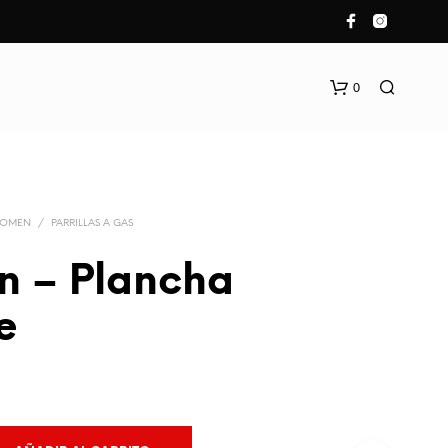
0
ROMEN
/
PARRILLAS A GAS
n – Plancha
e
N
O
H
A
Y
P
R