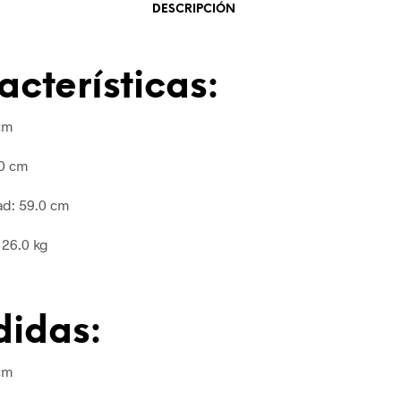
DESCRIPCIÓN
acterísticas:
cm
0 cm
ad:
59.0 cm
:
26.0 kg
idas:
cm