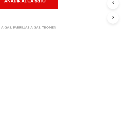
AÑADIR AL CARRITO
O
D
U
C
T
S A GAS
,
PARRILLAS A GAS
,
TROMEN
O
S
E
N
E
L
C
A
R
R
I
T
O
.