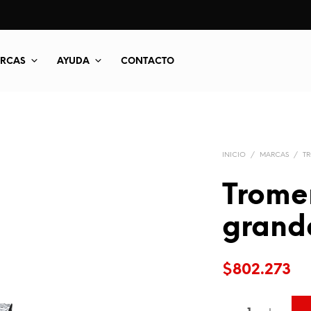
RCAS
AYUDA
CONTACTO
INICIO
/
MARCAS
/
T
Trome
grand
$
802.273