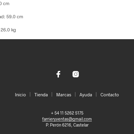
0 cm
ad:
59.0 cm
:
26.0 kg
Inicio
Tienda
Marcas
Ayuda
Contacto
+ 54 11 5262 5175
farriery.ventas@gmail.com
P. Perón 6216, Castelar