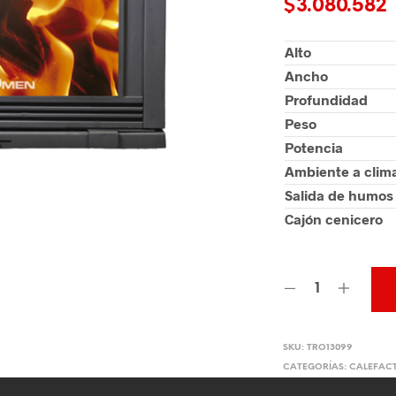
$
3.080.582
Alto
Ancho
Profundidad
Peso
Potencia
Ambiente a clima
Salida de humos
Cajón cenicero
SKU:
TRO13099
CATEGORÍAS:
CALEFACT