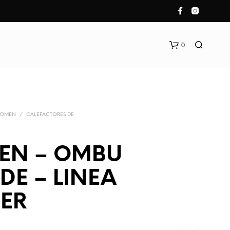
0
ROMEN
/
CALEFACTORES DE
EN – OMBU
E – LINEA
IER