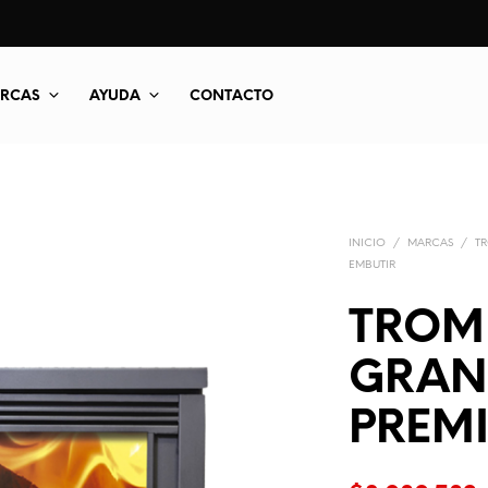
RCAS
AYUDA
CONTACTO
INICIO
/
MARCAS
/
T
EMBUTIR
TROM
GRAND
PREM