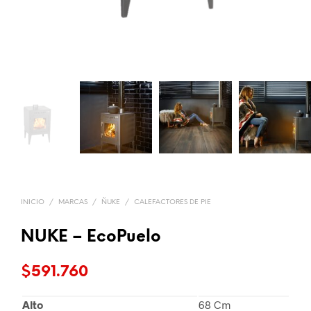
INICIO
/
MARCAS
/
ÑUKE
/
CALEFACTORES DE PIE
NUKE – EcoPuelo
$
591.760
Alto
68 Cm