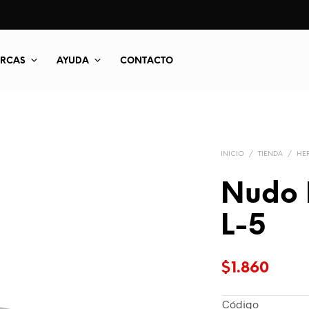
RCAS
AYUDA
CONTACTO
INICIO
/
TIENDA
/
HER
Nudo 
L-5
$
1.860
Código