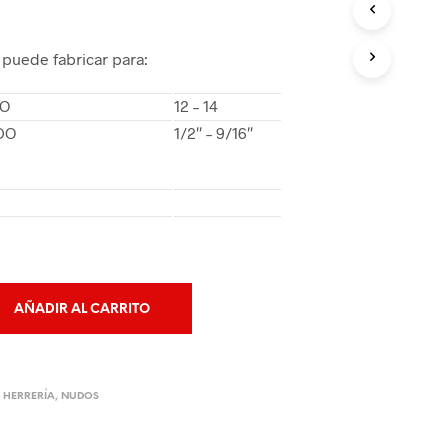
O
D
U
 puede fabricar para:
C
T
DO
12 – 14
O
S
DO
1/2″ – 9/16″
E
N
E
L
C
A
R
R
I
AÑADIR AL CARRITO
T
O
.
 HERRERÍA
,
NUDOS