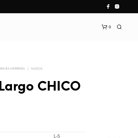
0
RAJES HERRERÍA
/
NUDOS
Largo CHICO
N
O
H
A
Y
P
L-5
R