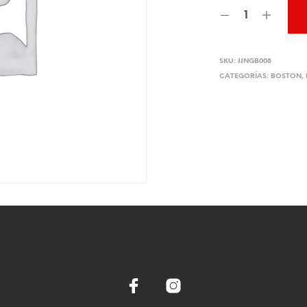
SKU:
JJNGB008
CATEGORÍAS:
BOSTON
,