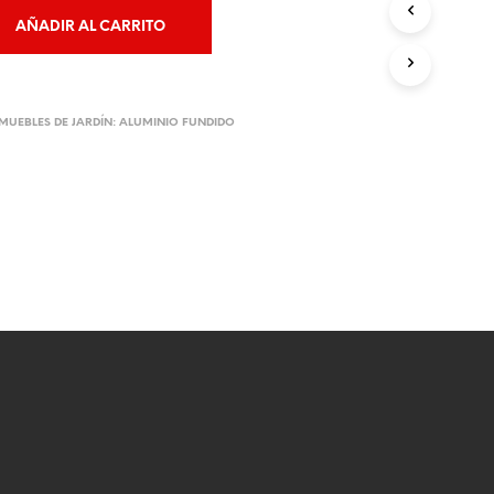
O
AÑADIR AL CARRITO
D
U
C
T
O
MUEBLES DE JARDÍN: ALUMINIO FUNDIDO
S
E
N
E
L
C
A
R
R
I
T
O
.