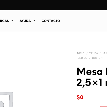
RCAS
AYUDA
CONTACTO
INICIO
/
TIENDA
/
MUE
FUNDIDO
/
BOSTON
Mesa 
2,5×1
$
0