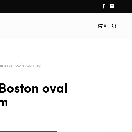
0
BLES DE JARDÍN: ALUMINIO
Boston oval
N
 m
O
H
A
Y
P
R