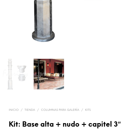
INICIO
/
TIENDA
/
COLUMNAS PARA GALERÍA
/
KITS
Kit: Base alta + nudo + capitel 3″