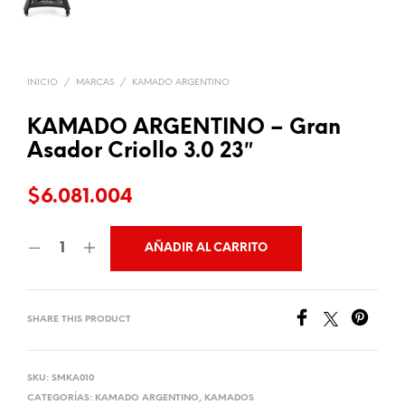
INICIO
/
MARCAS
/
KAMADO ARGENTINO
KAMADO ARGENTINO – Gran
Asador Criollo 3.0 23″
$
6.081.004
AÑADIR AL CARRITO
SHARE THIS PRODUCT
SKU:
SMKA010
CATEGORÍAS:
KAMADO ARGENTINO
,
KAMADOS