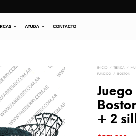
RCAS
AYUDA
CONTACTO
INICIO
/
TIENDA
/
MUE
FUNDIDO
/
BOSTON
Juego 
Bosto
+ 2 si