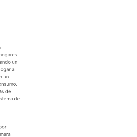
a
 hogares.
dando un
hogar a
n un
consumo.
ás de
sistema de
por
ámara