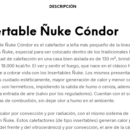
DESCRIPCIÓN
ertable Ñuke Cóndor
ble Ñuke Cóndor es el calefactor a leña más pequeño de la line
s Ñuke, especial para ser colocado dentro de los tradicionales
ad de calefacción en una casa bien aislada es de 130 m², brin
8.000 kcal/hr. El ver y sentir el fuego, que nace en el clásico 
ve a cobrar vida con los Insertables Ñuke. Los mismos presenta
 cuidado estéticamente, mayor generación de calor y menor 
s son herméticos, impidiendo la salida de humo o ceniza, adem
 la entrada de aire (salvo por los reguladores). Cuentan con el 
s de combustión, sin dejar olor a humo en el ambiente.
calor por convección y por radiación, con el mismo sistema de
 Ñuke. Estos calefactores (de tipo insertables) generan calor 
del frente y del vitrocerámico) y por convección, el aire de la c