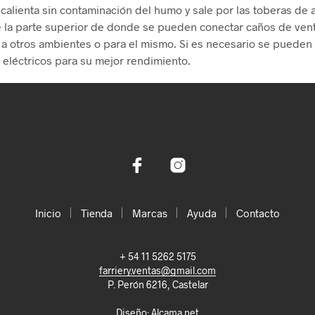
 calienta sin contaminación del humo y sale por las toberas de a
e la parte superior de donde se pueden conectar caños de vent
r a otros ambientes o para el mismo. Si es necesario se pueden
 eléctricos para su mejor rendimiento.
Inicio
Tienda
Marcas
Ayuda
Contacto
+ 54 11 5262 5175
farriery.ventas@gmail.com
P. Perón 6216, Castelar
Diseño:
Alcama.net