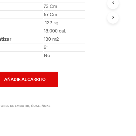
O
73 Cm
D
57 Cm
U
C
122 kg
T
18.000 cal.
O
tizar
130 m2
S
E
6“
N
No
E
L
C
A
R
AÑADIR AL CARRITO
R
I
T
O
ORES DE EMBUTIR
,
ÑUKE
,
ÑUKE
.