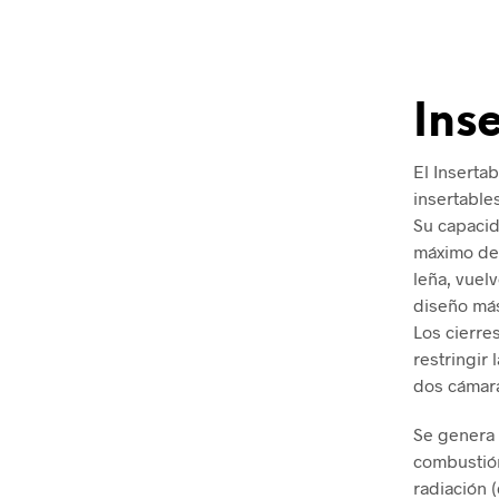
Ins
El Inserta
insertable
Su capacid
máximo de 1
leña, vuel
diseño más
Los cierre
restringir
dos cámara
Se genera 
combustión
radiación (