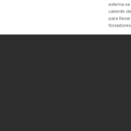
externa se
caliente d
para lleva
forzadores