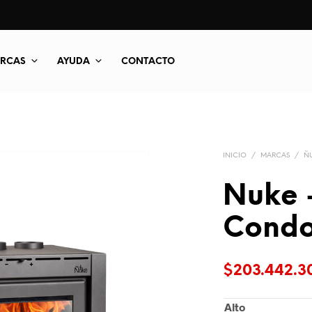
RCAS
AYUDA
CONTACTO
INICIO
/
MARCAS
/
Ñ
Nuke –
Condo
$
203.442.3
Alto