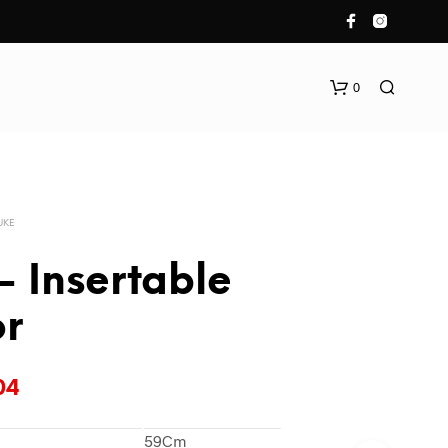
0
UKE
 Insertable
r
N
O
H
A
04
Y
P
59Cm
R