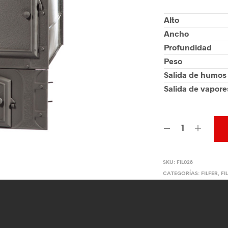
Alto
Ancho
Profundidad
Peso
Salida de humos
Salida de vapore
SKU:
FIL028
CATEGORÍAS:
FILFER
,
FI