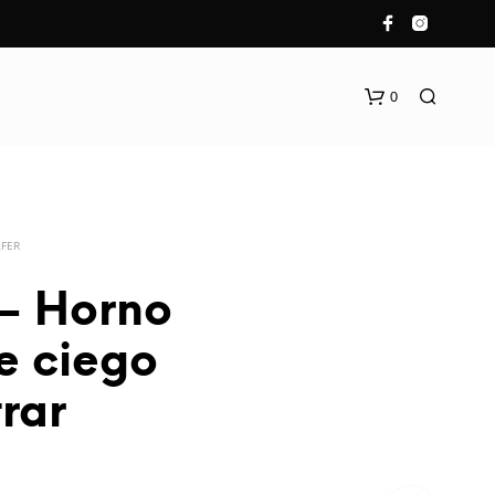
0
LFER
 – Horno
e ciego
N
O
rar
H
A
Y
P
R