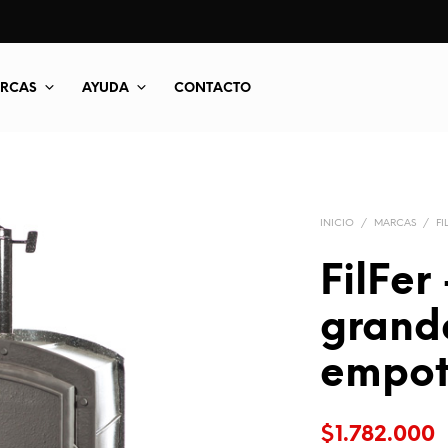
RCAS
AYUDA
CONTACTO
INICIO
/
MARCAS
/
FI
FilFer
grand
empot
$
1.782.000