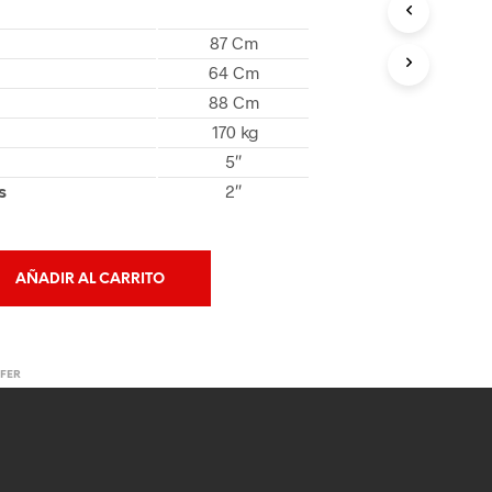
O
D
87 Cm
U
64 Cm
C
T
88 Cm
O
170 kg
S
5″
E
N
s
2″
E
L
C
A
AÑADIR AL CARRITO
R
R
I
T
O
LFER
.