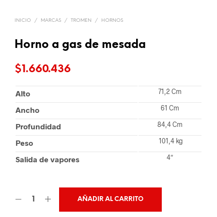
INICIO
/
MARCAS
/
TROMEN
/
HORNOS
Horno a gas de mesada
$
1.660.436
71,2 Cm
Alto
61 Cm
Ancho
84,4 Cm
Profundidad
101,4 kg
Peso
4″
Salida de vapores
AÑADIR AL CARRITO