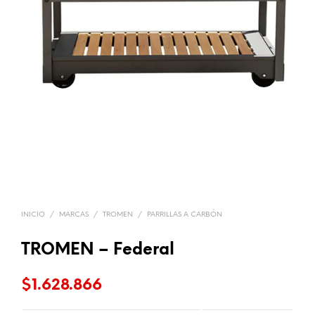
INICIO
/
MARCAS
/
TROMEN
/
PARRILLAS A CARBÓN
TROMEN – Federal
$
1.628.866