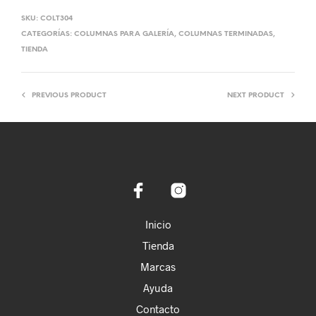
SKU:
COLT304
CATEGORÍAS:
COLUMNAS PARA GALERÍA
,
COLUMNAS TERMINADAS
,
TIENDA
PREVIOUS PRODUCT
NEXT PRODUCT
Inicio
Tienda
Marcas
Ayuda
Contacto