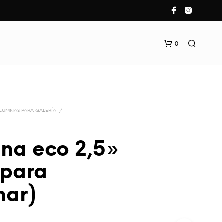
0
LUMNAS PARA GALERÍA
/
na eco 2,5»
 para
nar)