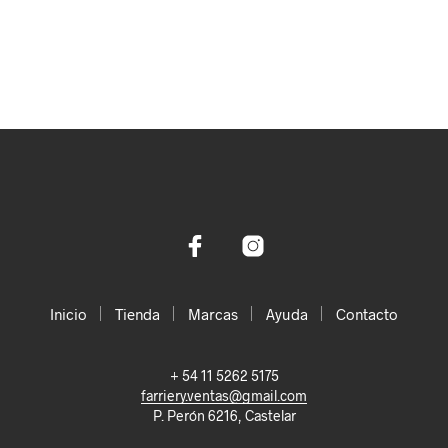
Inicio
Tienda
Marcas
Ayuda
Contacto
+ 54 11 5262 5175
farriery.ventas@gmail.com
P. Perón 6216, Castelar