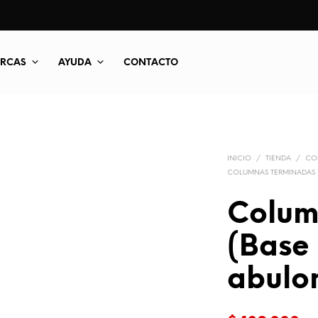
RCAS
AYUDA
CONTACTO
INICIO
/
TIENDA
/
CO
COLUMNAS TERMINADAS
Colum
(Base
abulo