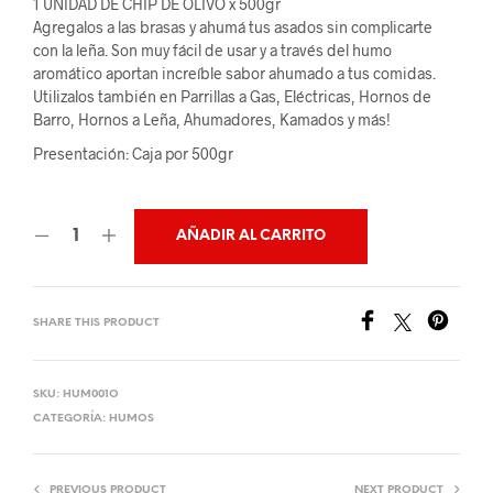
1 UNIDAD DE CHIP DE OLIVO x 500gr
Agregalos a las brasas y ahumá tus asados sin complicarte
con la leña. Son muy fácil de usar y a través del humo
aromático aportan increíble sabor ahumado a tus comidas.
Utilizalos también en Parrillas a Gas, Eléctricas, Hornos de
Barro, Hornos a Leña, Ahumadores, Kamados y más!
Presentación: Caja por 500gr
AÑADIR AL CARRITO
SHARE THIS PRODUCT
SKU:
HUM001O
CATEGORÍA:
HUMOS
PREVIOUS PRODUCT
NEXT PRODUCT