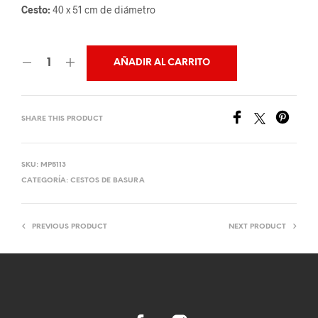
Cesto:
40 x 51 cm de diámetro
AÑADIR AL CARRITO
SHARE THIS PRODUCT
SKU:
MP5113
CATEGORÍA:
CESTOS DE BASURA
PREVIOUS PRODUCT
NEXT PRODUCT