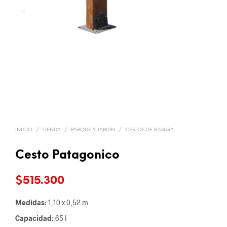
INICIO
/
TIENDA
/
PARQUE Y JARDÍN
/
CESTOS DE BASURA
Cesto Patagonico
$
515.300
Medidas:
1,10 x 0,52 m
Capacidad:
65 l