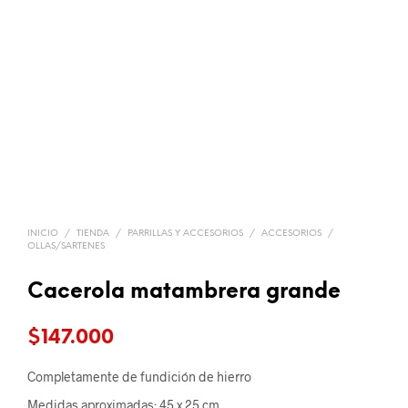
INICIO
/
TIENDA
/
PARRILLAS Y ACCESORIOS
/
ACCESORIOS
/
OLLAS/SARTENES
Cacerola matambrera grande
$
147.000
Completamente de fundición de hierro
Medidas aproximadas: 45 x 25 cm