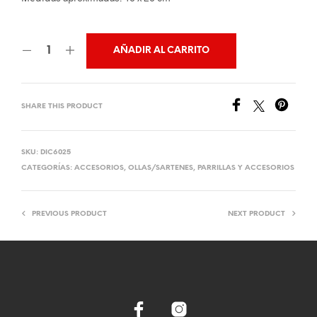
AÑADIR AL CARRITO
SHARE THIS PRODUCT
SKU:
DIC6025
CATEGORÍAS:
ACCESORIOS
,
OLLAS/SARTENES
,
PARRILLAS Y ACCESORIOS
PREVIOUS PRODUCT
NEXT PRODUCT