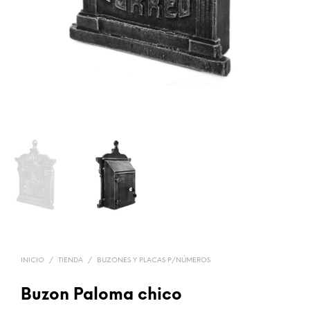
INICIO
/
TIENDA
/
BUZONES Y PLACAS P/NÚMEROS
Buzon Paloma chico