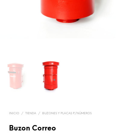
INICIO
/
TIENDA
/
BUZONES Y PLACAS P/NÚMEROS
Buzon Correo