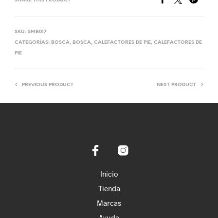
SHARE THIS PRODUCT
SKU:
SMB017
CATEGORÍAS:
BOSCA
,
BOSCA
,
CALEFACTORES DE PIE
,
CALEFACTORES DE
PIE
PREVIOUS PRODUCT
NEXT PRODUCT
Inicio
Tienda
Marcas
Ayuda