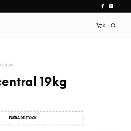
0
MBRILLAS
entral 19kg
N
O
H
A
Y
FUERA DE STOCK
P
R