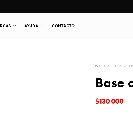
RCAS
AYUDA
CONTACTO
INICIO
/
TIENDA
/
SO
Base c
$
130.000