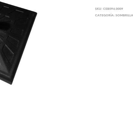
SKU:
CEB096.0009
CATEGORÍA:
SOMBRILL