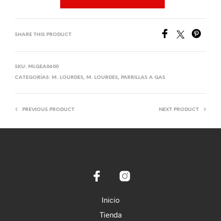
SHARE THIS PRODUCT
SKU:
MLGEA0600
CATEGORÍAS:
M. LOURDES
,
M. LOURDES
,
PARRILLAS A GAS
PREVIOUS PRODUCT
NEXT PRODUCT
Inicio
Tienda