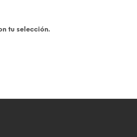
O
D
U
C
T
n tu selección.
O
S
E
N
E
L
C
A
R
R
I
T
O
.