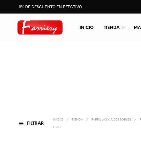
8% DE DESCUENTO EN EFECTIVO
INICIO
TIENDA
MA
INICIO
/
TIENDA
/
PARRILLAS Y ACCESORIOS
/
FILTRAR
GRILL