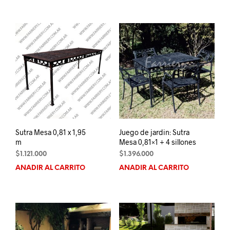
Sutra Mesa 0,81 x 1,95
Juego de jardin: Sutra
m
Mesa 0,81×1 + 4 sillones
$
1.121.000
$
1.396.000
AÑADIR AL CARRITO
AÑADIR AL CARRITO