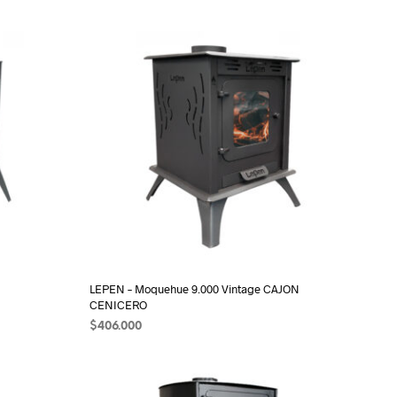
O
D
U
C
T
O
S
E
N
E
L
C
A
R
R
I
T
LEPEN – Moquehue 9.000 Vintage CAJON
O
CENICERO
.
$
406.000
AÑADIR AL CARRITO