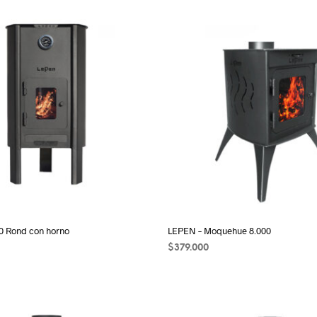
0 Rond con horno
LEPEN – Moquehue 8.000
$
379.000
 CARRITO
AÑADIR AL CARRITO