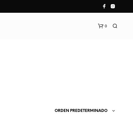
0
N
O
H
ORDEN PREDETERMINADO
A
Y
P
R