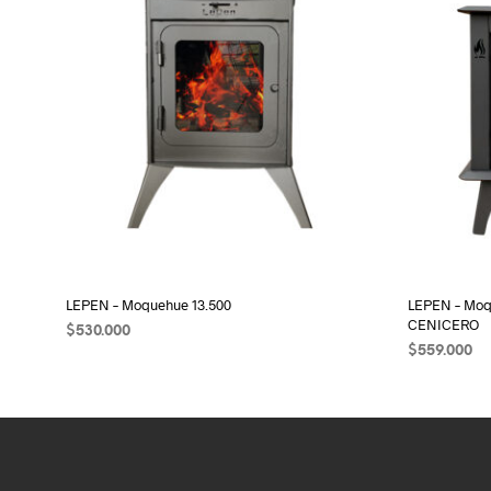
LEPEN – Moquehue 13.500
LEPEN – Moq
CENICERO
$
530.000
$
559.000
AÑADIR AL CARRITO
AÑADIR AL