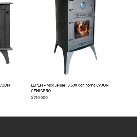
CAJON
LEPEN – Moquehue 13.500 con horno CAJON
CENICERO
$
710.000
AÑADIR AL CARRITO